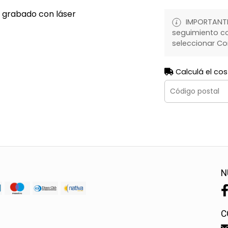
y grabado con láser
IMPORTANTE:
seguimiento co
seleccionar Co
Calculá el cos
N
C