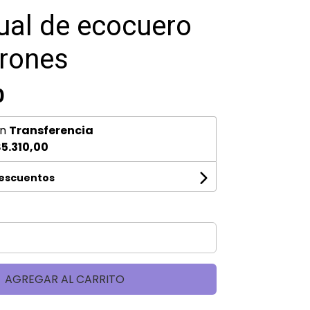
dual de ecocuero
rones
0
n
Transferencia
5.310,00
descuentos
AGREGAR AL CARRITO