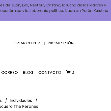
 de Juan, Eva, Néstor y Cristina, la lucha de las Madres y
a económica y la soberanía política. Nada sin Perón. Cristina
CREAR CUENTA
INICIAR SESIÓN
R CORREO
BLOG
CONTACTO
0
es
Individuales
cocuero The Perones