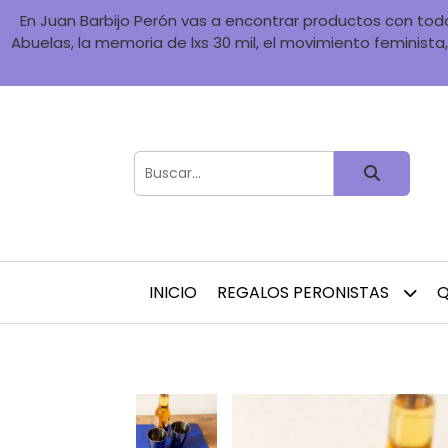
En Juan Barbijo Perón vas a encontrar productos con toda 
Abuelas, la memoria de lxs 30 mil, el movimiento feminista, 
INICIO
REGALOS PERONISTAS
Q