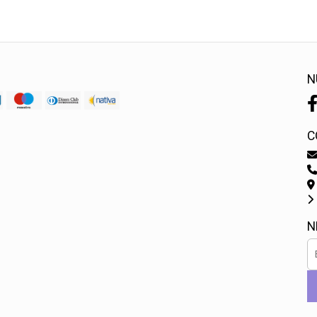
N
C
N