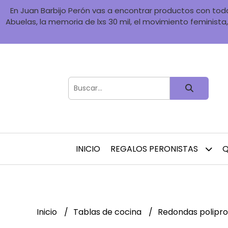
En Juan Barbijo Perón vas a encontrar productos con toda 
Abuelas, la memoria de lxs 30 mil, el movimiento feminista, 
INICIO
REGALOS PERONISTAS
Q
Inicio
Tablas de cocina
Redondas polipro