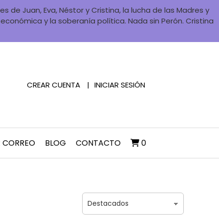
 de Juan, Eva, Néstor y Cristina, la lucha de las Madres y
a económica y la soberanía política. Nada sin Perón. Cristina
CREAR CUENTA
INICIAR SESIÓN
R CORREO
BLOG
CONTACTO
0