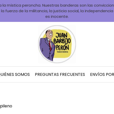
la mística peroncha. Nuestras banderas son las convicciones
la fuerza de la militancia, la justicia social, la independenci
es inocente.
UIÉNES SOMOS
PREGUNTAS FRECUENTES
ENVÍOS PO
pileno