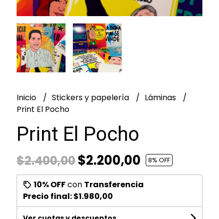
Inicio
Stickers y papelería
Láminas
Print El Pocho
Print El Pocho
$2.200,00
$2.400,00
8
% OFF
10% OFF
con
Transferencia
Precio final:
$1.980,00
Ver cuotas y descuentos