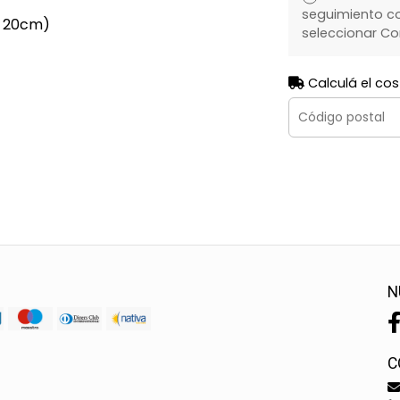
seguimiento co
x 20cm)
seleccionar Co
Calculá el cos
N
C