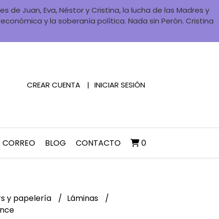
 de Juan, Eva, Néstor y Cristina, la lucha de las Madres y
a económica y la soberanía política. Nada sin Perón. Cristina
CREAR CUENTA
INICIAR SESIÓN
R CORREO
BLOG
CONTACTO
0
rs y papelería
Láminas
ence