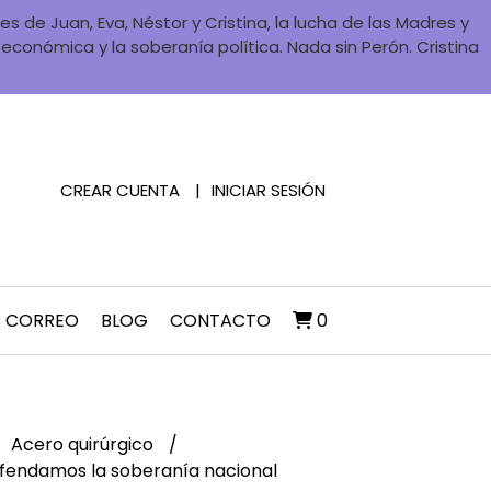
 de Juan, Eva, Néstor y Cristina, la lucha de las Madres y
a económica y la soberanía política. Nada sin Perón. Cristina
CREAR CUENTA
INICIAR SESIÓN
R CORREO
BLOG
CONTACTO
0
Acero quirúrgico
efendamos la soberanía nacional