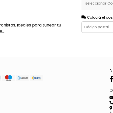
seleccionar Co
Calculá el cos
istas. Ideales para tunear tu
...
N
C