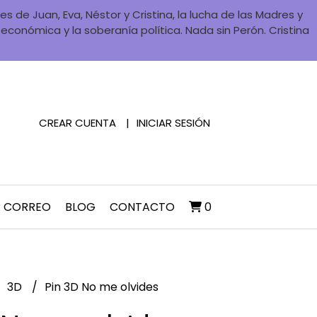
 de Juan, Eva, Néstor y Cristina, la lucha de las Madres y
a económica y la soberanía política. Nada sin Perón. Cristina
CREAR CUENTA
INICIAR SESIÓN
R CORREO
BLOG
CONTACTO
0
3D
Pin 3D No me olvides