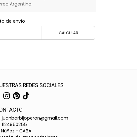
rreo Argentino.
to de envío
CALCULAR
UESTRAS REDES SOCIALES
ONTACTO
juanbarbijoperon@gmail.com
1124950255
Núñez - CABA