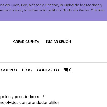
 de Juan, Eva, Néstor y Cristina, la lucha de las Madres y
a económica y la soberanía política. Nada sin Perón. Cristina
CREAR CUENTA
INICIAR SESIÓN
R CORREO
BLOG
CONTACTO
0
pelas y prendedores
e olvides con prendedor alfiler