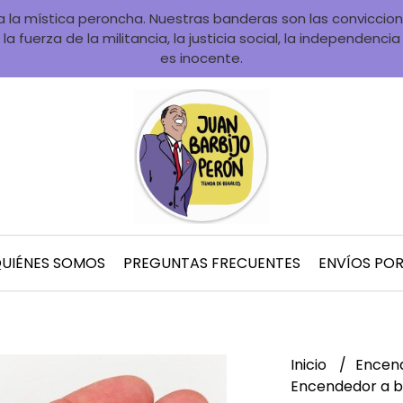
la mística peroncha. Nuestras banderas son las convicciones
la fuerza de la militancia, la justicia social, la independenci
es inocente.
UIÉNES SOMOS
PREGUNTAS FRECUENTES
ENVÍOS PO
Inicio
Encen
Encendedor a b