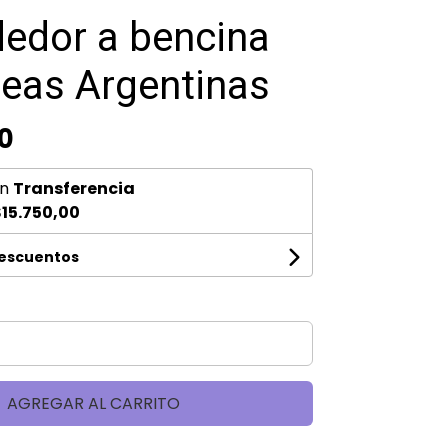
edor a bencina
neas Argentinas
0
n
Transferencia
15.750,00
descuentos
AGREGAR AL CARRITO