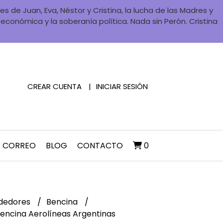
 de Juan, Eva, Néstor y Cristina, la lucha de las Madres y
a económica y la soberanía política. Nada sin Perón. Cristina
CREAR CUENTA
INICIAR SESIÓN
R CORREO
BLOG
CONTACTO
0
dedores
Bencina
encina Aerolíneas Argentinas