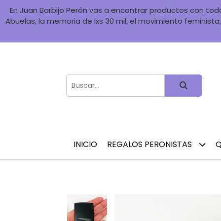
En Juan Barbijo Perón vas a encontrar productos con toda 
Abuelas, la memoria de lxs 30 mil, el movimiento feminista, 
INICIO
REGALOS PERONISTAS
Q