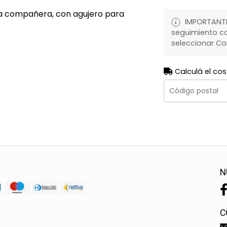
rra compañera, con agujero para
IMPORTANTE:
seguimiento co
seleccionar Co
Calculá el cos
N
C