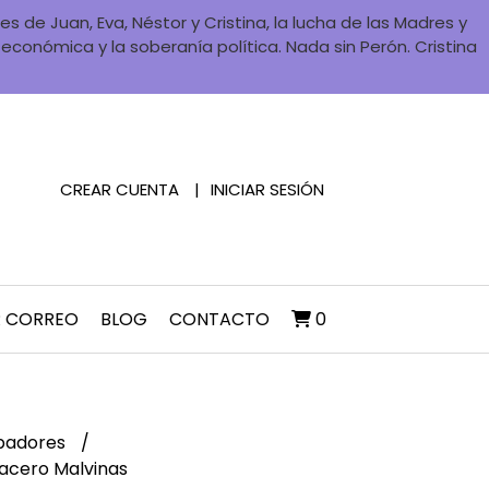
 de Juan, Eva, Néstor y Cristina, la lucha de las Madres y
a económica y la soberanía política. Nada sin Perón. Cristina
CREAR CUENTA
INICIAR SESIÓN
R CORREO
BLOG
CONTACTO
0
padores
acero Malvinas