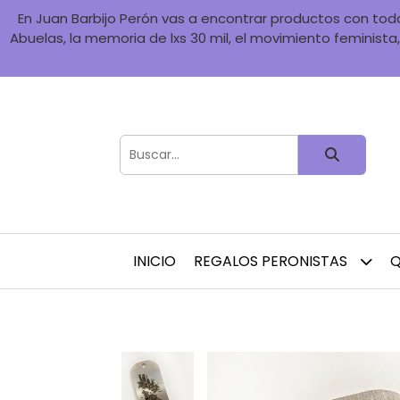
En Juan Barbijo Perón vas a encontrar productos con toda 
Abuelas, la memoria de lxs 30 mil, el movimiento feminista, 
INICIO
REGALOS PERONISTAS
Q