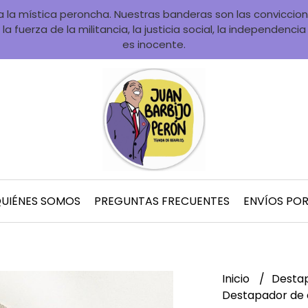
la mística peroncha. Nuestras banderas son las convicciones
la fuerza de la militancia, la justicia social, la independenci
es inocente.
UIÉNES SOMOS
PREGUNTAS FRECUENTES
ENVÍOS PO
Inicio
Desta
Destapador de 