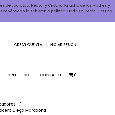
 de Juan, Eva, Néstor y Cristina, la lucha de las Madres y
a económica y la soberanía política. Nada sin Perón. Cristina
CREAR CUENTA
INICIAR SESIÓN
R CORREO
BLOG
CONTACTO
0
padores
acero Diego Maradona