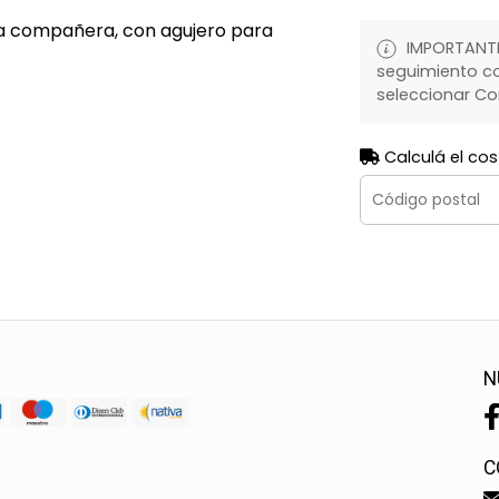
rra compañera, con agujero para
IMPORTANTE:
seguimiento co
seleccionar Co
Calculá el cos
N
C