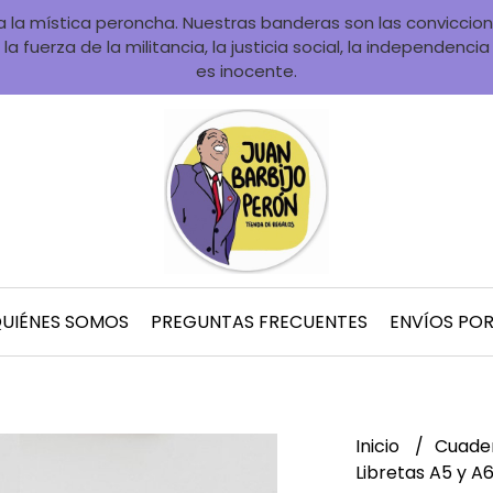
la mística peroncha. Nuestras banderas son las convicciones
la fuerza de la militancia, la justicia social, la independenci
es inocente.
UIÉNES SOMOS
PREGUNTAS FRECUENTES
ENVÍOS PO
Inicio
Cuader
Libretas A5 y A