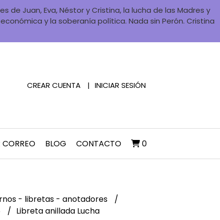
 de Juan, Eva, Néstor y Cristina, la lucha de las Madres y
a económica y la soberanía política. Nada sin Perón. Cristina
CREAR CUENTA
INICIAR SESIÓN
R CORREO
BLOG
CONTACTO
0
nos - libretas - anotadores
6
Libreta anillada Lucha