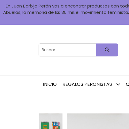
En Juan Barbijo Perón vas a encontrar productos con toda 
Abuelas, la memoria de lxs 30 mil, el movimiento feminista, 
INICIO
REGALOS PERONISTAS
Q