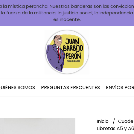
la mística peroncha. Nuestras banderas son las convicciones
la fuerza de la militancia, la justicia social, la independenci
es inocente.
UIÉNES SOMOS
PREGUNTAS FRECUENTES
ENVÍOS PO
Inicio
Cuader
Libretas A5 y A