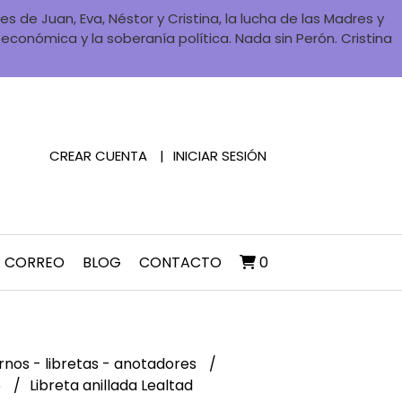
 de Juan, Eva, Néstor y Cristina, la lucha de las Madres y
a económica y la soberanía política. Nada sin Perón. Cristina
CREAR CUENTA
INICIAR SESIÓN
R CORREO
BLOG
CONTACTO
0
nos - libretas - anotadores
6
Libreta anillada Lealtad