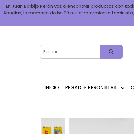
En Juan Barbijo Perón vas a encontrar productos con toda 
Abuelas, la memoria de lxs 30 mil, el movimiento feminista, 
INICIO
REGALOS PERONISTAS
Q