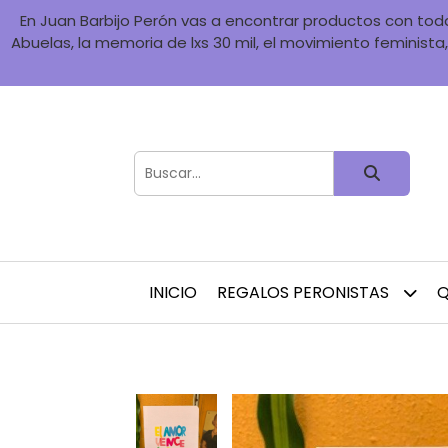
En Juan Barbijo Perón vas a encontrar productos con toda 
Abuelas, la memoria de lxs 30 mil, el movimiento feminista, 
INICIO
REGALOS PERONISTAS
Q