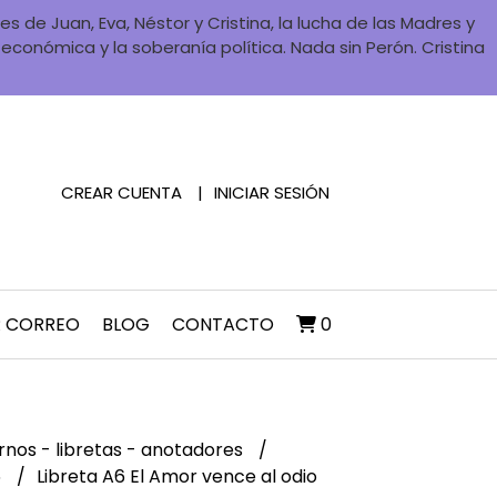
 de Juan, Eva, Néstor y Cristina, la lucha de las Madres y
a económica y la soberanía política. Nada sin Perón. Cristina
CREAR CUENTA
INICIAR SESIÓN
R CORREO
BLOG
CONTACTO
0
nos - libretas - anotadores
6
Libreta A6 El Amor vence al odio